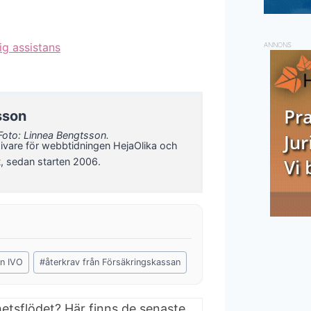
ig assistans
ANNONS
sson
Foto: Linnea Bengtsson.
ivare för webbtidningen HejaOlika och
t, sedan starten 2006.
ån IVO
#
återkrav från Försäkringskassan
hetsflödet? Här finns de senaste