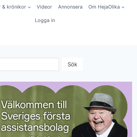
r & krönikor
Videor
Annonsera
Om HejaOlika
Logga in
Sök