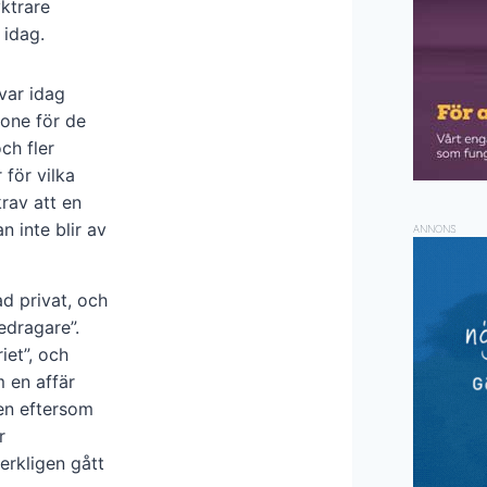
yktrare
 idag.
var idag
tone för de
ch fler
för vilka
rav att en
n inte blir av
ANNONS
d privat, och
edragare”.
iet”, och
 en affär
den eftersom
r
erkligen gått