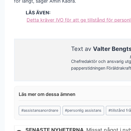
för långt, säger Amin Kadra.
LÄS ÄVEN:
Detta kräver IVO för att ge tillstånd för personl
Text av
Valter Bengt
Chefredaktör och ansvarig utg
papperstidningen Föräldrakraf
Post
#
assistansanordnare
#
personlig assistans
#
tillstånd fr
Tags:
SENASTE NYHETERNA.
Missat något i ny