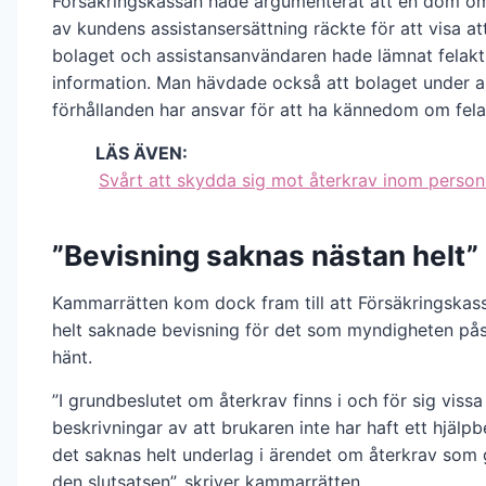
Försäkringskassan hade argumenterat att en dom o
av kundens assistansersättning räckte för att visa a
bolaget och assistansanvändaren hade lämnat felakt
information. Man hävdade också att bolaget under a
förhållanden har ansvar för att ha kännedom om fela
LÄS ÄVEN:
Svårt att skydda sig mot återkrav inom personl
”Bevisning saknas nästan helt”
Kammarrätten kom dock fram till att Försäkringskas
helt saknade bevisning för det som myndigheten på
hänt.
”I grundbeslutet om återkrav finns i och för sig vissa
beskrivningar av att brukaren inte har haft ett hjälp
det saknas helt underlag i ärendet om återkrav som 
den slutsatsen”, skriver kammarrätten.