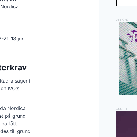
 Nordica
ANNONS
21, 18 juni
terkrav
Kadra säger i
och IVO:s
 då Nordica
ANNONS
det på grund
 ha fått
des till grund