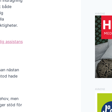
m indragning
tt både
ig
ANNONS
lla
ktigheter.
ig assistans
san nästan
stod hade
ANNONS
behov, men
ger stöd för