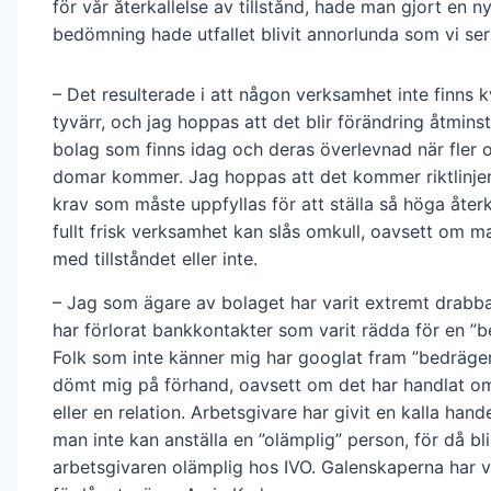
för vår återkallelse av tillstånd, hade man gjort en n
bedömning hade utfallet blivit annorlunda som vi ser
– Det resulterade i att någon verksamhet inte finns k
tyvärr, och jag hoppas att det blir förändring åtmins
bolag som finns idag och deras överlevnad när fler o
domar kommer. Jag hoppas att det kommer riktlinjer 
krav som måste uppfyllas för att ställa så höga återk
fullt frisk verksamhet kan slås omkull, oavsett om ma
med tillståndet eller inte.
– Jag som ägare av bolaget har varit extremt drabba
har förlorat bankkontakter som varit rädda för en ”b
Folk som inte känner mig har googlat fram ”bedräger
dömt mig på förhand, oavsett om det har handlat om
eller en relation. Arbetsgivare har givit en kalla han
man inte kan anställa en ”olämplig” person, för då bli
arbetsgivaren olämplig hos IVO. Galenskaperna har v