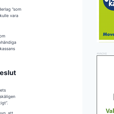
nderlag ”som
kulle vara
 om
pphändiga
skassans
ANNONS
eslut
gets
skäligen
igt”.
yn, att