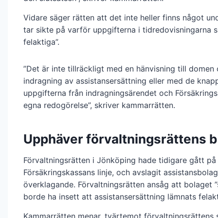
Vidare säger rätten att det inte heller finns något u
tar sikte på varför uppgifterna i tidredovisningarna s
felaktiga”.
”Det är inte tillräckligt med en hänvisning till domen
indragning av assistansersättning eller med de kna
uppgifterna från indragningsärendet och Försäkring
egna redogörelse”, skriver kammarrätten.
Upphäver förvaltningsrättens b
Förvaltningsrätten i Jönköping hade tidigare gått på
Försäkringskassans linje, och avslagit assistansbola
överklagande. Förvaltningsrätten ansåg att bolaget ”
borde ha insett att assistansersättning lämnats felakt
Kammarrätten menar, tvärtemot förvaltningsrättens s