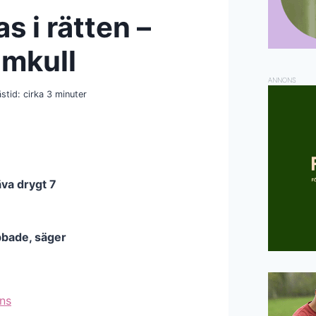
s i rätten –
omkull
ANNONS
ästid: cirka
3
minuter
va drygt 7
abbade, säger
ans