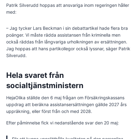
Patrik Silverudd hoppas att ansvariga inom regeringen håller
med:
– Jag tycker Lars Beckman i sin debattartikel hade flera bra
poänger. Vi måste rädda assistansen från kriminella men
också räddas från långvariga urholkningen av ersättningen.
Jag hoppas att hans partikollegor också lyssnar, säger Patrik
Silverudd.
Hela svaret från
socialtjänstministern
HejaOlika ställde den 6 maj frågan om Försäkringskassans
uppdrag att beräkna assistansersättningen gällde 2027 års
uppräkning, eller först från och med 2028.
Efter påminnelse fick vi nedanstående svar den 20 maj:
För att kunna upprätthålla kvaliteten på den personliga