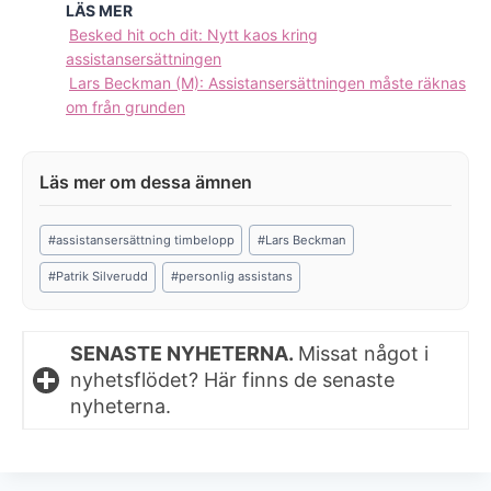
LÄS MER
Besked hit och dit: Nytt kaos kring
assistansersättningen
Lars Beckman (M): Assistansersättningen måste räknas
om från grunden
Post
#
assistansersättning timbelopp
#
Lars Beckman
Tags:
#
Patrik Silverudd
#
personlig assistans
SENASTE NYHETERNA.
Missat något i
nyhetsflödet? Här finns de senaste
nyheterna.