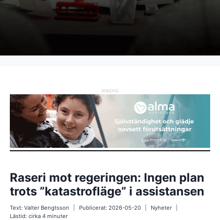
ANNONS
Raseri mot regeringen: Ingen plan
trots ”katastrofläge” i assistansen
Text:
Valter Bengtsson
Publicerat:
2026-05-20
Nyheter
Lästid: cirka
4
minuter