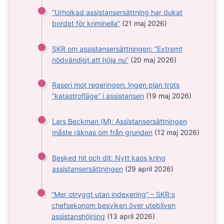
”Urholkad assistansersättning har dukat
bordet för kriminella”
(21 maj 2026)
SKR om assistansersättningen: ”Extremt
nödvändigt att höja nu”
(20 maj 2026)
Raseri mot regeringen: Ingen plan trots
”katastrofläge” i assistansen
(19 maj 2026)
Lars Beckman (M): Assistansersättningen
måste räknas om från grunden
(12 maj 2026)
Besked hit och dit: Nytt kaos kring
assistansersättningen
(29 april 2026)
”Mer otryggt utan indexering” – SKR:s
chefsekonom besviken över utebliven
assistanshöjning
(13 april 2026)