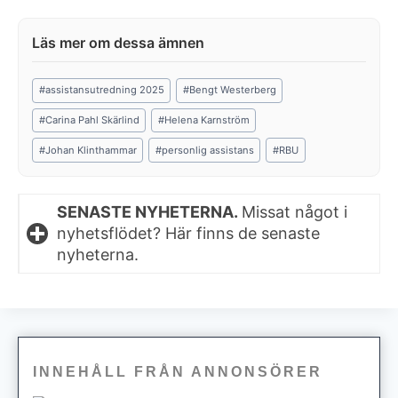
Post
#
assistansutredning 2025
#
Bengt Westerberg
Tags:
#
Carina Pahl Skärlind
#
Helena Karnström
#
Johan Klinthammar
#
personlig assistans
#
RBU
SENASTE NYHETERNA.
Missat något i
nyhetsflödet? Här finns de senaste
nyheterna.
INNEHÅLL FRÅN ANNONSÖRER