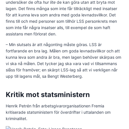
undersöker de ofta
hur lite
de kan göra utan att bryta mot
lagen. Det finns många som inte får tillräckligt med insatser
för att kunna leva som andra med goda levnadsvillkor. Det
finns till och med personer som tillhör LSS personkrets men
som inte får några insatser alls, till exempel de som haft
assistans men förlorat den.
– Min slutsats är att någonting måste göras. LSS är
fortfarande en bra lag. Målen om goda levnadsvillkor och att
kunna leva som andra är bra, men lagen behöver skärpas om
vi ska nå målen. Det tycker jag ska vara vad vi tillsammans
slåss för framöver; en skärpt LSS-lag så att vi verkligen når
upp till lagens mål, sa Bengt Westerberg.
Kritik mot statsministern
Henrik Petrén från arbetsgivarorganisationen Fremia
kritiserade statsministern för överdrifter i uttalanden om
kriminalitet.