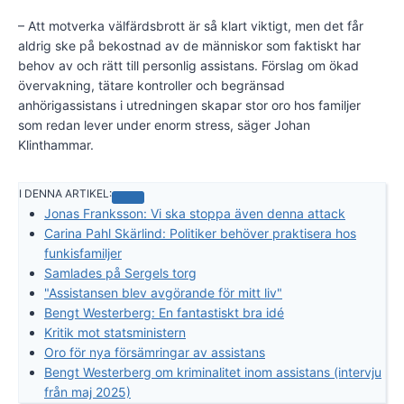
– Att motverka välfärdsbrott är så klart viktigt, men det får
aldrig ske på bekostnad av de människor som faktiskt har
behov av och rätt till personlig assistans. Förslag om ökad
övervakning, tätare kontroller och begränsad
anhörigassistans i utredningen skapar stor oro hos familjer
som redan lever under enorm stress, säger Johan
Klinthammar.
I DENNA ARTIKEL:
Jonas Franksson: Vi ska stoppa även denna attack
Carina Pahl Skärlind: Politiker behöver praktisera hos
funkisfamiljer
Samlades på Sergels torg
"Assistansen blev avgörande för mitt liv"
Bengt Westerberg: En fantastiskt bra idé
Kritik mot statsministern
Oro för nya försämringar av assistans
Bengt Westerberg om kriminalitet inom assistans (intervju
från maj 2025)