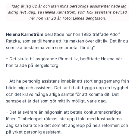
– Idag är jag 62 år och utan mina personliga assistenter hade jag
aldrig levt idag, sa Helena Karnström, som fick assistans beviljad
när hon var 23 år. Foto: Linnea Bengtsson.
Helena Karnström
berättade hur hon 1982 träffade Adolf
Ratzka, som sa till henne att ”ta makten över ditt liv. Det är du
som ska bestämma vem som arbetar för dig”.
– Det skulle bli avgörande för mitt liv, berättade Helena när
hon talade på Sergels torg.
– Att ha personlig assistans innebär ett stort engagemang från
både mig och assistent. Det tar tid att bygga upp en trygghet
och det krävs många ärliga samtal för att komma dit. Det
samspelet är det som gör mitt liv möjligt, varje dag.
– Det är svårare än någonsin att betala konkurrenskraftiga
löner. Timbeloppet räknas inte upp i takt med kostnaderna.
Jag kan bara tolka det som ett angrepp på hela reformen och
på yrket personlig assistent.