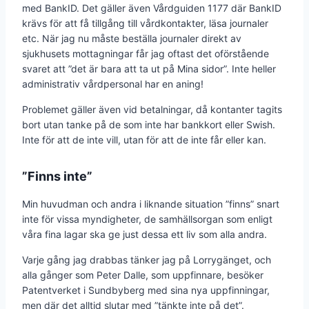
med BankID. Det gäller även Vårdguiden 1177 där BankID
krävs för att få tillgång till vårdkontakter, läsa journaler
etc. När jag nu måste beställa journaler direkt av
sjukhusets mottagningar får jag oftast det oförstående
svaret att ”det är bara att ta ut på Mina sidor”. Inte heller
administrativ vårdpersonal har en aning!
Problemet gäller även vid betalningar, då kontanter tagits
bort utan tanke på de som inte har bankkort eller Swish.
Inte för att de inte vill, utan för att de inte får eller kan.
”Finns inte”
Min huvudman och andra i liknande situation ”finns” snart
inte för vissa myndigheter, de samhällsorgan som enligt
våra fina lagar ska ge just dessa ett liv som alla andra.
Varje gång jag drabbas tänker jag på Lorrygänget, och
alla gånger som Peter Dalle, som uppfinnare, besöker
Patentverket i Sundbyberg med sina nya uppfinningar,
men där det alltid slutar med ”tänkte inte på det”.