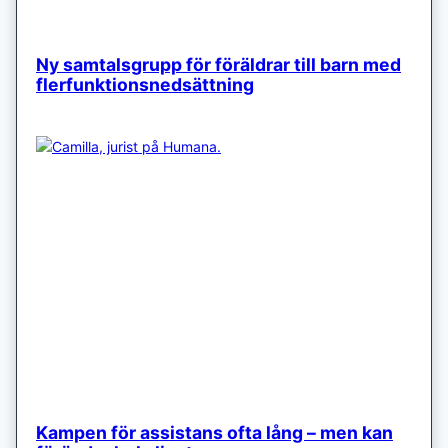
Ny samtalsgrupp för föräldrar till barn med
flerfunktionsnedsättning
Kampen för assistans ofta lång – men kan