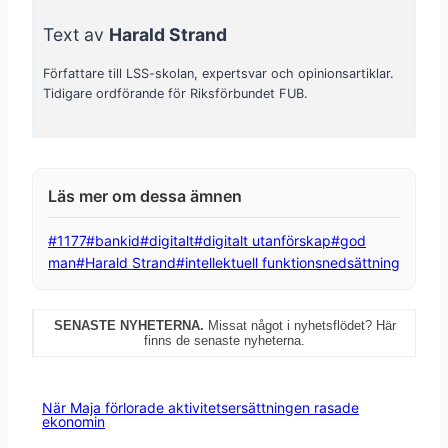
Text av
Harald Strand
Författare till LSS-skolan, expertsvar och opinionsartiklar.
Tidigare ordförande för Riksförbundet FUB.
Post
#
1177
#
bankid
#
digitalt
#
digitalt utanförskap
#
god
Tags:
man
#
Harald Strand
#
intellektuell funktionsnedsättning
SENASTE NYHETERNA.
Missat något i nyhetsflödet? Här
finns de senaste nyheterna.
När Maja förlorade aktivitetsersättningen rasade
ekonomin