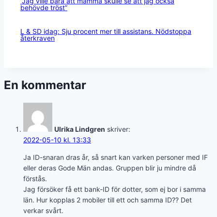
”Jag ville bara att mamma skulle se att jag också
behövde tröst”
L & SD idag: Sju procent mer till assistans. Nödstoppa
återkraven
En kommentar
Ulrika Lindgren
skriver:
2022-05-10 kl. 13:33
Ja ID-snaran dras år, så snart kan varken personer med IF
eller deras Gode Män andas. Gruppen blir ju mindre då
förstås.
Jag försöker få ett bank-ID för dotter, som ej bor i samma
län. Hur kopplas 2 mobiler till ett och samma ID?? Det
verkar svårt.