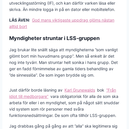
utvecklingsstörning (IF), och kan därför varken läsa eller
skriva. Än mindre logga in på en dator eller mobiltelefon.
LÄS ÄVEN:
God mans viktigaste uppdrag glöms nästan
alltid bort
Myndigheter struntar i LSS-gruppen
Jag brukar lite snällt säga att myndigheterna ”som vanligt
glömt bort min huvudmans grupp”. Men så enkelt är det
nog inte tyvärr. Man struntar helt sonika i hans grupp. Det
ger en fadd förnimmelse av gamla tiders behandling av
”de sinnesslöa”. De som ingen brydde sig om.
Just därför borde läsning av
Karl Grunewalds
bok
”Från
idiot till medborgare”
vara obligatorisk för alla de som ska
arbeta för eller i en myndighet, som på något sätt snuddar
vid system som rör personer med svåra
funktionsnedsättningar. De som ofta tillhör LSS-gruppen.
Jag drabbas gång på gång av att ”alla” ska legitimera sig