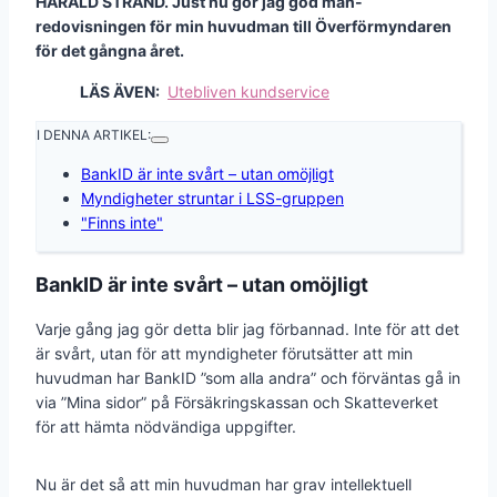
HARALD STRAND. Just nu gör jag god man-
redovisningen för min huvudman till Överförmyndaren
för det gångna året.
LÄS ÄVEN:
Utebliven kundservice
I DENNA ARTIKEL:
BankID är inte svårt – utan omöjligt
Myndigheter struntar i LSS-gruppen
"Finns inte"
BankID är inte svårt – utan omöjligt
Varje gång jag gör detta blir jag förbannad. Inte för att det
är svårt, utan för att myndigheter förutsätter att min
huvudman har BankID ”som alla andra” och förväntas gå in
via ”Mina sidor” på Försäkringskassan och Skatteverket
för att hämta nödvändiga uppgifter.
Nu är det så att min huvudman har grav intellektuell