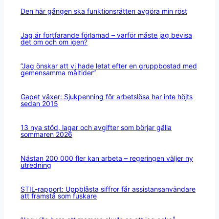
Den här gången ska funktionsrätten avgöra min röst
Jag är fortfarande förlamad – varför måste jag bevisa
det om och om igen?
”Jag önskar att vi hade letat efter en gruppbostad med
gemensamma måltider”
Gapet växer: Sjukpenning för arbetslösa har inte höjts
sedan 2015
13 nya stöd, lagar och avgifter som börjar gälla
sommaren 2026
Nästan 200 000 fler kan arbeta – regeringen väljer ny
utredning
STIL-rapport: Uppblåsta siffror får assistansanvändare
att framstå som fuskare