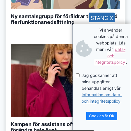
Ny samtalsgrupp för föräldrar till barn med
STÄNG X
flerfunktionsnedsättning
Vi använder
cookies på denna
webbplats. Läs
mer i vår
data-
och
integritetspolicy
.
Jag godkänner att
mina uppgifter
behandlas enligt vår
Information om data-
och integritetspolicy
.
Cookies är OK
Kampen för assistans ofta lång – men kan
förändra hela livet