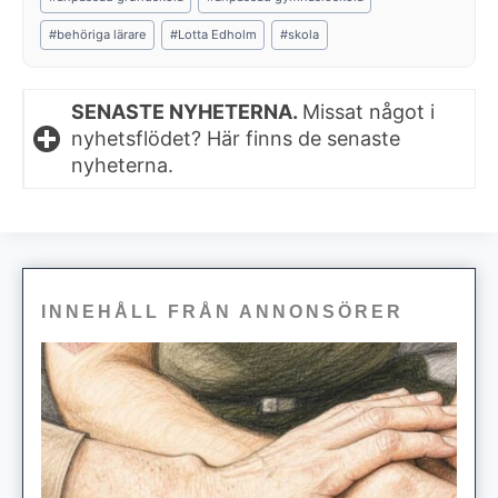
Tags:
#
behöriga lärare
#
Lotta Edholm
#
skola
SENASTE NYHETERNA.
Missat något i
nyhetsflödet? Här finns de senaste
nyheterna.
INNEHÅLL FRÅN ANNONSÖRER