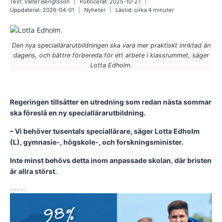
Text:
Valter Bengtsson
Publicerat:
2025-10-27
Uppdaterat:
2026-04-01
Nyheter
Lästid: cirka
4
minuter
Den nya speciallärarutbildningen ska vara mer praktiskt inriktad än
dagens, och bättre förbereda för ett arbete i klassrummet, säger
Lotta Edholm.
Regeringen tillsätter en utredning som redan nästa sommar
ska föreslå en ny speciallärarutbildning.
– Vi behöver tusentals speciallärare, säger Lotta Edholm
(L), gymnasie-, högskole-, och forskningsminister.
Inte minst behövs detta inom anpassade skolan, där bristen
är allra störst.
ANNONS