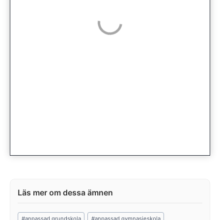
Post
#
anpassad grundskola
#
anpassad gymnasieskola