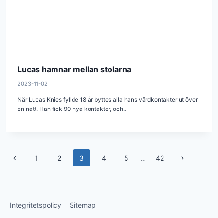
Lucas hamnar mellan stolarna
2023-11-02
När Lucas Knies fyllde 18 år byttes alla hans vårdkontakter ut över
en natt. Han fick 90 nya kontakter, och…
Page
Previous
Next
1
2
3
4
5
…
42
navigation
Page
Page
Integritetspolicy
Sitemap