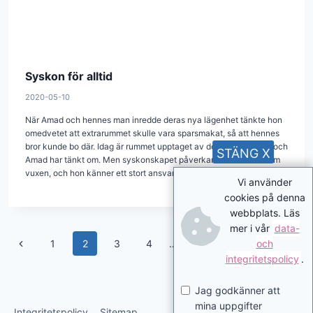
Syskon för alltid
2020-05-10
När Amad och hennes man inredde deras nya lägenhet tänkte hon
omedvetet att extrarummet skulle vara sparsmakat, så att hennes
bror kunde bo där. Idag är rummet upptaget av deras egna barn, och
STÄNG X
Amad har tänkt om. Men syskonskapet påverkar henne även som
vuxen, och hon känner ett stort ansvar för sin brors framtid.
Vi använder
cookies på denna
webbplats. Läs
mer i vår
data-
Page
Previous
Next
och
1
2
3
4
…
9
integritetspolicy
.
navigation
Page
Page
Jag godkänner att
mina uppgifter
Integritetspolicy
Sitemap