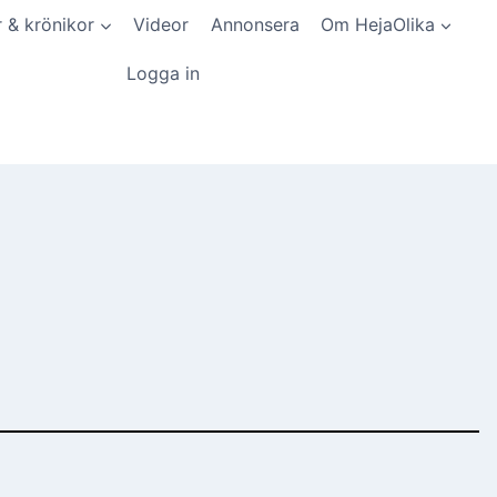
r & krönikor
Videor
Annonsera
Om HejaOlika
Logga in