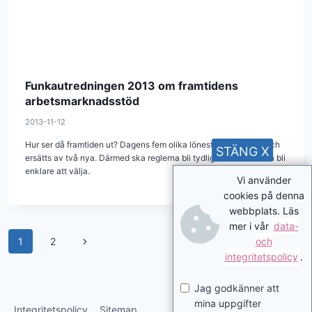
Funkautredningen 2013 om framtidens
arbetsmarknadsstöd
2013-11-12
Hur ser då framtiden ut? Dagens fem olika lönestöd avskaffas och
STÄNG X
ersätts av två nya. Därmed ska reglerna bli tydligare och det ska bli
enklare att välja.
Vi använder
cookies på denna
webbplats. Läs
mer i vår
data-
Page
Next
och
1
2
integritetspolicy
.
navigation
Page
Jag godkänner att
mina uppgifter
Integritetspolicy
Sitemap