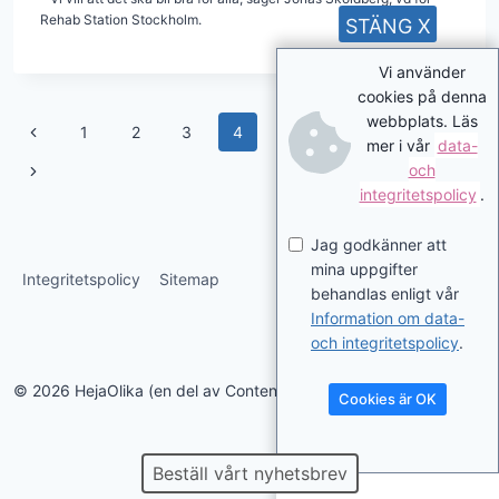
Rehab Station Stockholm.
STÄNG X
Vi använder
cookies på denna
webbplats. Läs
Page
Previous
1
2
3
4
5
6
…
9
mer i vår
data-
navigation
Page
Next
och
integritetspolicy
.
Page
Jag godkänner att
mina uppgifter
Integritetspolicy
Sitemap
behandlas enligt vår
Information om data-
och integritetspolicy
.
© 2026 HejaOlika (en del av Contentverkstan.se)
Cookies är OK
Beställ vårt nyhetsbrev