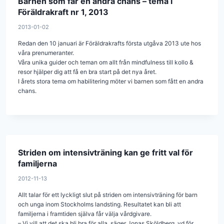
Barnen som får en andra chans – tema i
Föräldrakraft nr 1, 2013
2013-01-02
Redan den 10 januari är Föräldrakrafts första utgåva 2013 ute hos
våra prenumeranter.
Våra unika guider och teman om allt från mindfulness till kollo &
resor hjälper dig att få en bra start på det nya året.
I årets stora tema om habilitering möter vi barnen som fått en andra
chans.
Striden om intensivträning kan ge fritt val för
familjerna
2012-11-13
Allt talar för ett lyckligt slut på striden om intensivträning för barn
och unga inom Stockholms landsting. Resultatet kan bli att
familjerna i framtiden själva får välja vårdgivare.
– Vi vill att det ska bli bra för alla, säger Jonas Sköldberg, vd för