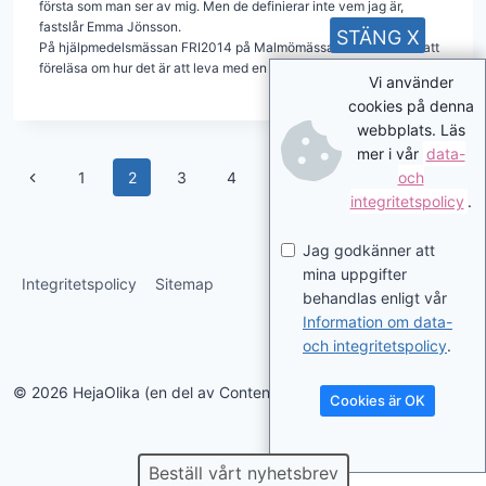
första som man ser av mig. Men de definierar inte vem jag är,
fastslår Emma Jönsson.
STÄNG X
På hjälpmedelsmässan FRI2014 på Malmömässan kommer hon att
föreläsa om hur det är att leva med en muskelsjukdom.
Vi använder
cookies på denna
webbplats. Läs
mer i vår
data-
Page
Previous
Next
och
1
2
3
4
integritetspolicy
.
navigation
Page
Page
Jag godkänner att
mina uppgifter
Integritetspolicy
Sitemap
behandlas enligt vår
Information om data-
och integritetspolicy
.
© 2026 HejaOlika (en del av Contentverkstan.se)
Cookies är OK
Beställ vårt nyhetsbrev