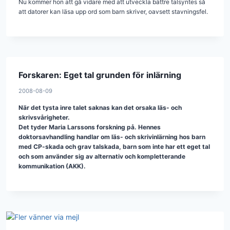
Nu kommer hon att gå vidare med att utveckla bättre talsyntes så
att datorer kan läsa upp ord som barn skriver, oavsett stavningsfel.
Forskaren: Eget tal grunden för inlärning
2008-08-09
När det tysta inre talet saknas kan det orsaka läs- och
skrivsvårigheter.
Det tyder Maria Larssons forskning på. Hennes
doktorsavhandling handlar om läs- och skrivinlärning hos barn
med CP-skada och grav talskada, barn som inte har ett eget tal
och som använder sig av alternativ och kompletterande
kommunikation (AKK).