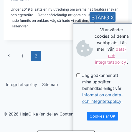
Under 2019 tillsätts en ny utredning om avsmalnat föräldraansvar
och egenvård. – Det är nödvändigt att göra en utredning, om det
STÄNG X
hade funnits en enklare väg så hade vi valt den, säger Lena
Hallengren.
Vi använder
cookies på denna
webbplats. Läs
mer i vår
data-
Page
Previous
och
1
2
integritetspolicy
.
navigation
Page
Jag godkänner att
mina uppgifter
Integritetspolicy
Sitemap
behandlas enligt vår
Information om data-
och integritetspolicy
.
© 2026 HejaOlika (en del av Contentverkstan.se)
Cookies är OK