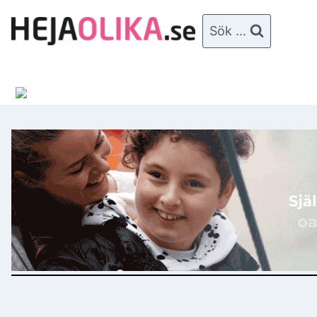
Skip
to
Sök ...
content