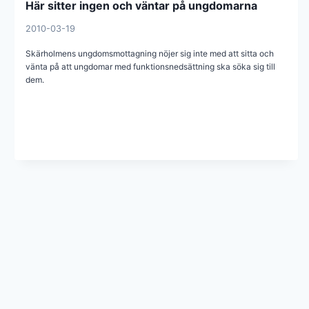
Här sitter ingen och väntar på ungdomarna
2010-03-19
Skärholmens ungdomsmottagning nöjer sig inte med att sitta och
vänta på att ungdomar med funktionsnedsättning ska söka sig till
dem.