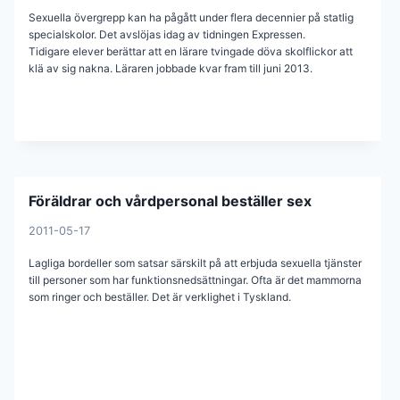
Sexuella övergrepp kan ha pågått under flera decennier på statlig
specialskolor. Det avslöjas idag av tidningen Expressen.
Tidigare elever berättar att en lärare tvingade döva skolflickor att
klä av sig nakna. Läraren jobbade kvar fram till juni 2013.
Föräldrar och vårdpersonal beställer sex
2011-05-17
Lagliga bordeller som satsar särskilt på att erbjuda sexuella tjänster
till personer som har funktionsnedsättningar. Ofta är det mammorna
som ringer och beställer. Det är verklighet i Tyskland.