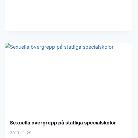
Sexuella övergrepp på statliga specialskolor
2013-11-29