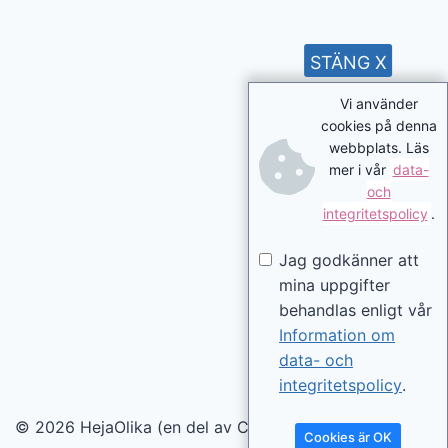
STÄNG X
Vi använder
cookies på denna
webbplats. Läs
mer i vår
data-
och
integritetspolicy
.
Jag godkänner att
mina uppgifter
behandlas enligt vår
Information om
data- och
integritetspolicy
.
© 2026 HejaOlika (en del av Contentverkstan.se)
Cookies är OK