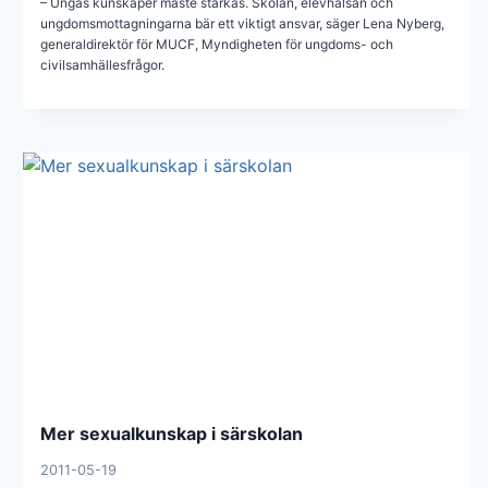
– Ungas kunskaper måste stärkas. Skolan, elevhälsan och
ungdomsmottagningarna bär ett viktigt ansvar, säger Lena Nyberg,
generaldirektör för MUCF, Myndigheten för ungdoms- och
civilsamhällesfrågor.
Mer sexualkunskap i särskolan
2011-05-19