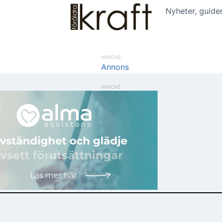
Nyheter, guide
ANNONS
ANNONS