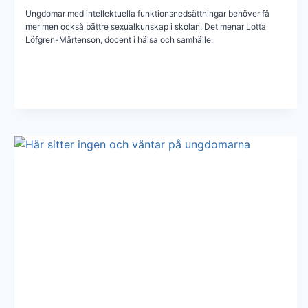
Ungdomar med intellektuella funktionsnedsättningar behöver få
mer men också bättre sexualkunskap i skolan. Det menar Lotta
Löfgren-Mårten­son, docent i hälsa och samhälle.