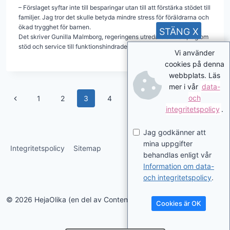
– Förslaget syftar inte till besparingar utan till att förstärka stödet till
familjer. Jag tror det skulle betyda mindre stress för föräldrarna och
ökad trygghet för barnen.
STÄNG X
Det skriver Gunilla Malmborg, regeringens utredare av LSS, lag om
stöd och service till funktionshindrade.
Vi använder
cookies på denna
webbplats. Läs
mer i vår
data-
Page
Previous
Next
och
1
2
3
4
5
…
15
integritetspolicy
.
navigation
Page
Page
Jag godkänner att
mina uppgifter
Integritetspolicy
Sitemap
behandlas enligt vår
Information om data-
och integritetspolicy
.
© 2026 HejaOlika (en del av Contentverkstan.se)
Cookies är OK