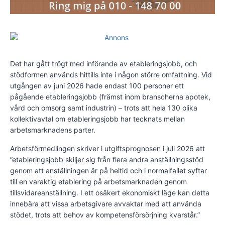
Det har gått trögt med införande av etableringsjobb, och
stödformen används hittills inte i någon större omfattning. Vid
utgången av juni 2026 hade endast 100 personer ett
pågående etableringsjobb (främst inom branscherna apotek,
vård och omsorg samt industrin) – trots att hela 130 olika
kollektivavtal om etableringsjobb har tecknats mellan
arbetsmarknadens parter.
Arbetsförmedlingen skriver i utgiftsprognosen i juli 2026 att
”etableringsjobb skiljer sig från flera andra anställningsstöd
genom att anställningen är på heltid och i normalfallet syftar
till en varaktig etablering på arbetsmarknaden genom
tillsvidareanställning. I ett osäkert ekonomiskt läge kan detta
innebära att vissa arbetsgivare avvaktar med att använda
stödet, trots att behov av kompetensförsörjning kvarstår.”