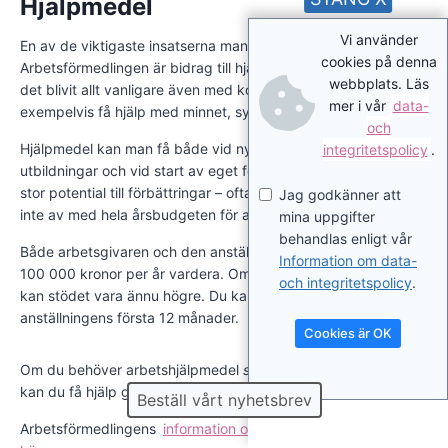
Hjälpmedel
Vi använder
En av de viktigaste insatserna man kan få från
cookies på denna
Arbetsförmedlingen är bidrag till hjälpmedel. På senare tid har
webbplats. Läs
det blivit allt vanligare även med kognitiva hjälpmedel, för att
mer i vår
data-
exempelvis få hjälp med minnet, synen och hörseln.
och
Hjälpmedel kan man få både vid nyanställning, på praktik, i
integritetspolicy
.
utbildningar och vid start av eget företag. Men här finns en
stor potential till förbättringar – ofta gör Arbetsförmedlingen
Jag godkänner att
inte av med hela årsbudgeten för arbetshjälpmedel.
mina uppgifter
behandlas enligt vår
Både arbetsgivaren och den anställde kan få stöd med upp till
Information om data-
100 000 kronor per år vardera. Om det finns särskilda skäl
och integritetspolicy
.
kan stödet vara ännu högre. Du kan få bidrag under
anställningens första 12 månader.
Cookies är OK
Om du behöver arbetshjälpmedel
senare under anställningen
kan du få hjälp genom
Försäkringskassan
.
Beställ vårt nyhetsbrev
Arbetsförmedlingens
information om arbetshjälpmedel finns