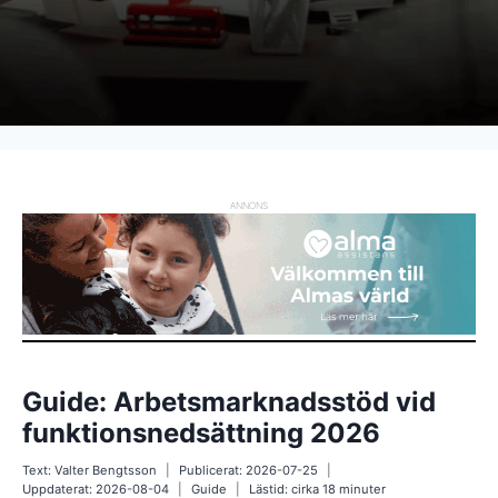
ANNONS
Guide: Arbetsmarknadsstöd vid
funktionsnedsättning 2026
Text:
Valter Bengtsson
Publicerat:
2026-07-25
Uppdaterat:
2026-08-04
Guide
Lästid: cirka
18
minuter